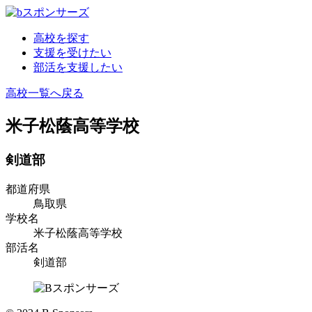
高校を探す
支援を受けたい
部活を支援したい
高校一覧へ戻る
米子松蔭高等学校
剣道部
都道府県
鳥取県
学校名
米子松蔭高等学校
部活名
剣道部